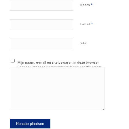
*
Naam
*
E-mail
Site
Mijn naam, e-mail en site bewaren in deze browser
voor de volgende keer wanneer ik een reactie plaats.