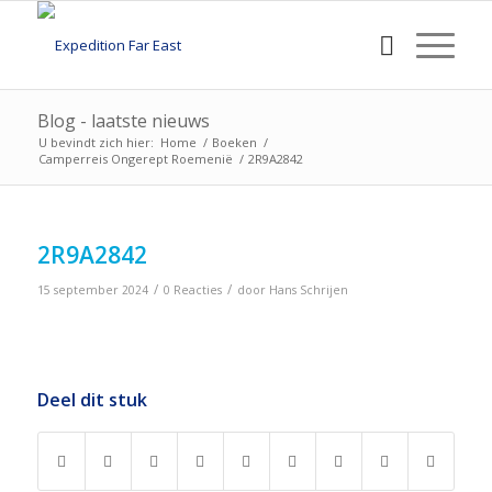
Blog - laatste nieuws
U bevindt zich hier:
Home
/
Boeken
/
Camperreis Ongerept Roemenië
/
2R9A2842
2R9A2842
/
/
15 september 2024
0 Reacties
door
Hans Schrijen
Deel dit stuk